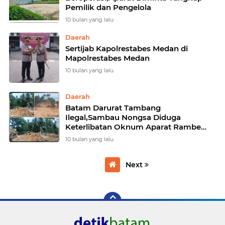
Pemilik dan Pengelola
10 bulan yang lalu
Daerah
Sertijab Kapolrestabes Medan di
Mapolrestabes Medan
10 bulan yang lalu
Daerah
Batam Darurat Tambang
Ilegal,Sambau Nongsa Diduga
Keterlibatan Oknum Aparat Rambe
dan David Siregar
10 bulan yang lalu
Next