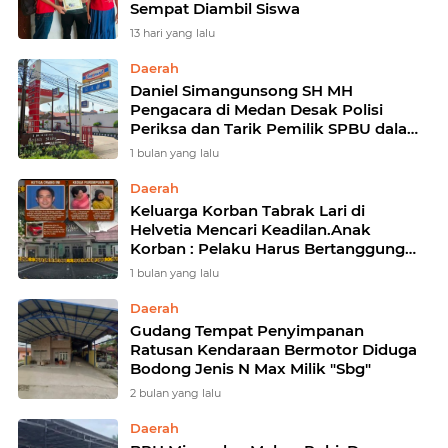
Sempat Diambil Siswa
13 hari yang lalu
Daerah
Daniel Simangunsong SH MH
Pengacara di Medan Desak Polisi
Periksa dan Tarik Pemilik SPBU dalam
Perkara Dugaan Mafia BBM
1 bulan yang lalu
Daerah
Keluarga Korban Tabrak Lari di
Helvetia Mencari Keadilan.Anak
Korban : Pelaku Harus Bertanggung
Jawab
1 bulan yang lalu
Daerah
Gudang Tempat Penyimpanan
Ratusan Kendaraan Bermotor Diduga
Bodong Jenis N Max Milik "Sbg"
2 bulan yang lalu
Daerah