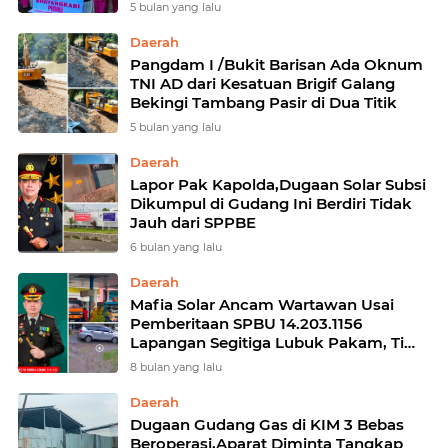
Insan Pers
5 bulan yang lalu
Daerah
Pangdam I /Bukit Barisan Ada Oknum
TNI AD dari Kesatuan Brigif Galang
Bekingi Tambang Pasir di Dua Titik
5 bulan yang lalu
Daerah
Lapor Pak Kapolda,Dugaan Solar Subsi
Dikumpul di Gudang Ini Berdiri Tidak
Jauh dari SPPBE
6 bulan yang lalu
Daerah
Mafia Solar Ancam Wartawan Usai
Pemberitaan SPBU 14.203.1156
Lapangan Segitiga Lubuk Pakam, Tim
Media Minta Perlindungan Hukum
8 bulan yang lalu
Kapolres Deli Serdang dan Tindak
Tegas Ibnu Gunawan
Daerah
Dugaan Gudang Gas di KIM 3 Bebas
Beroperasi,Aparat Diminta Tangkap