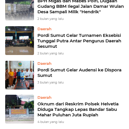
BPH Migas dan Mabes Polri, Dugaan
Gudang BBM Ilegal Jalan Damar Wulan
Desa Sampali Milik "Hendrik"
2 bulan yang lalu
Daerah
Pordi Sumut Gelar Turnamen Eksebisi
Tunggal Putra Antar Pengurus Daerah
Sesumut
2 bulan yang lalu
Daerah
Pordi Sumut Gelar Audensi ke Dispora
Sumut
3 bulan yang lalu
Daerah
Oknum dari Reskrim Polsek Helvetia
Diduga Tangkap Lepas Bandar Sabu
Mahar Puluhan Juta Rupiah
4 bulan yang lalu