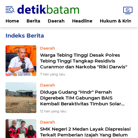
Home
Berita
Daerah
Headline
Hukum & Krimin
Home
Currently Browsing: Daerah
Daerah
Warga Tebing Tinggi Desak Polres
Tebing Tinggi Tangkap Residivis
Curanmor dan Narkoba "Riki Darwis"
7 hari yang lalu
Daerah
Diduga Gudang "Hndr" Pernah
Digerebek TIM Gabungan BAIS
Kembali Beraktivitas Timbun Solar
Subsidi di Jalan Jala IV Meskipun
12 hari yang lalu
Sempat Vakum
Daerah
SMK Negeri 2 Medan Layak Diapresiasi
Terkait Pemberian Izajah Yang Belum